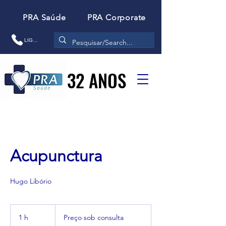
PRA Saúde
PRA Corporate
LIGAR
32 ANOS
32 ANOS
Acupunctura
Hugo Libório
Preço
sob
1 h
1
Preço sob consulta
consulta