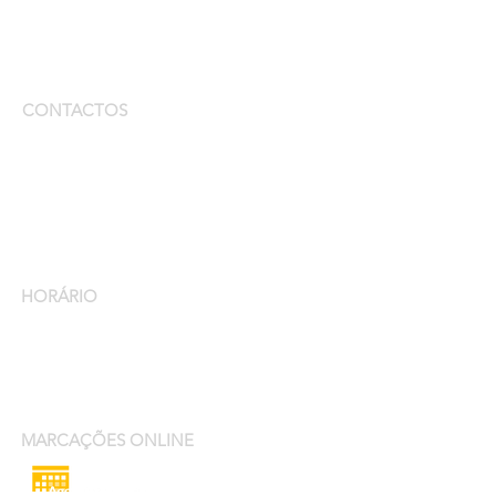
2500-073 Caldas da Rainha
Portugal
Obter direcções
CONTACTOS
F :
262 843 841
(chamada para rede fixa nacional)
M :
916 996 687
|
M :
969 891 529
(chamada para rede móvel nacional)
HORÁRIO
2ª a 6ª feira :
09
:00
- 20:00
sábado :
09
:00
-
13:00
domingo / feriado :
Encerrado
MARCAÇÕES ONLINE