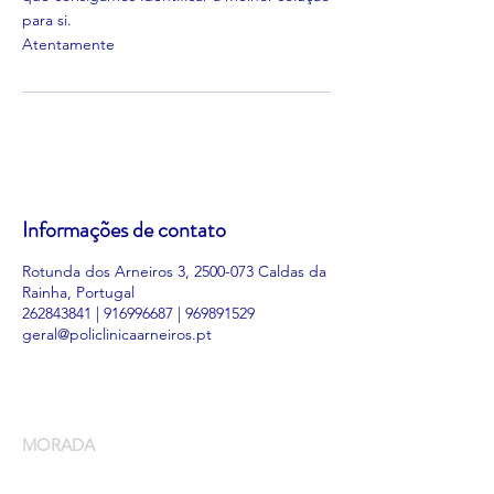
para si.
Atentamente
Informações de contato
Rotunda dos Arneiros 3, 2500-073 Caldas da
Rainha, Portugal
262843841 | 916996687 | 969891529
geral@policlinicaarneiros.pt
MORADA
Rotunda dos Arneiros, 3